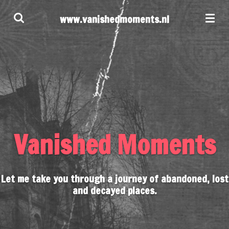
Ga
www.vanishedmoments.nl
direct
naar
de
hoofdinhoud
Vanished Moments
Let me take you through a journey of abandoned, lost
and decayed places.