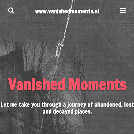
Ga
www.vanishedmoments.nl
direct
naar
de
hoofdinhoud
Vanished Moments
Let me take you through a journey of abandoned, lost
and decayed places.