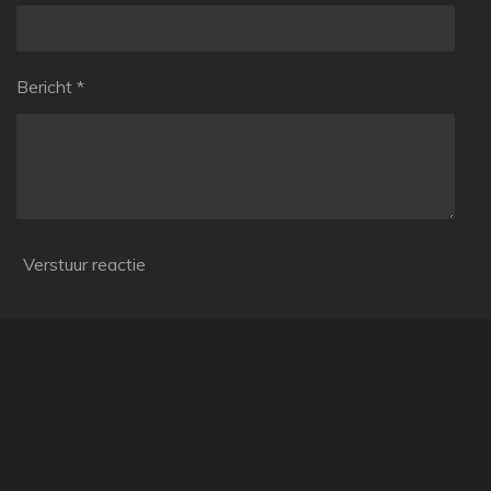
Bericht *
Verstuur reactie
Reacties
Er zijn geen reacties geplaatst.
© 2024 - 2026 Vanished Moments
Powered by
JouwWeb