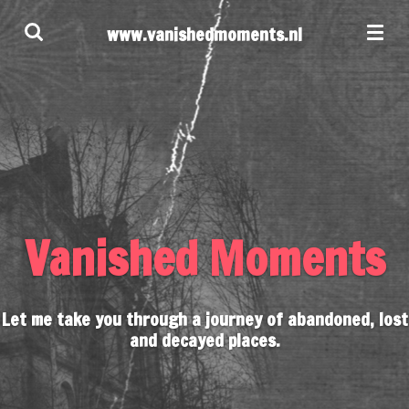
Ga
www.vanishedmoments.nl
direct
naar
de
hoofdinhoud
Vanished Moments
Let me take you through a journey of abandoned, lost
and decayed places.